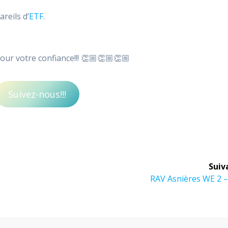
reils d’
ETF
.
our votre confiance!!! 👏🏼👏🏼👏🏼
Suivez-nous!!!
Suiv
Article
RAV Asnières WE 2 –
suivant :