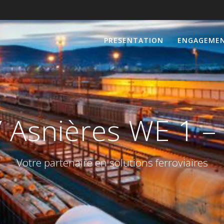
PRESENTATION
ENGAGEME
 Asnières WE 1 –
Votre partenaire en solutions ferroviaires