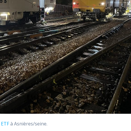
r
ETF
à Asnières/seine.