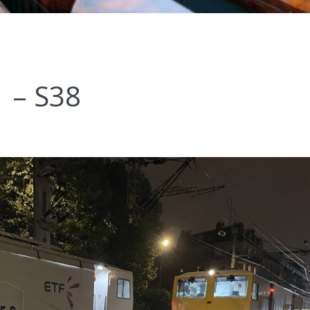
 – S38