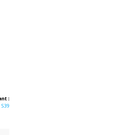
ant :
 S39