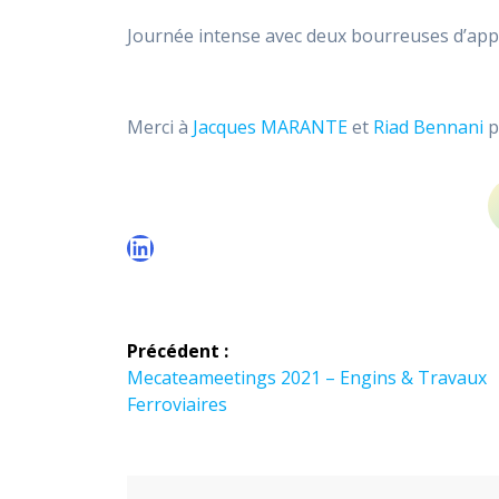
Journée intense avec deux bourreuses d’appa
Merci à
Jacques MARANTE
et
Riad Bennani
p
LinkedIn
Navigation
Précédent :
de
Article
Mecateameetings 2021 – Engins & Travaux
précédent :
Ferroviaires
l’article