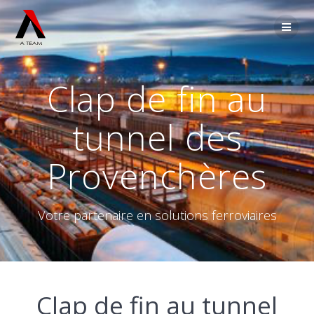
Passer
au
contenu
Clap de fin au
tunnel des
Provenchères
Votre partenaire en solutions ferroviaires
Clap de fin au tunnel