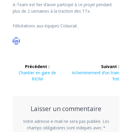
A-Team est fier d’avoir participé à ce projet pendant
plus de 2 semaines à la traction des TTx.
Félicitations aux équipes Colasrail.
LinkedIn
Navigation
Précédent :
Suivant :
de
Article
Article
Chantier en gare de
Acheminement d’un train
précédent :
suivant :
RIOM
fret
l’article
Laisser un commentaire
Votre adresse e-mail ne sera pas publiée.
Les
champs obligatoires sont indiqués avec
*