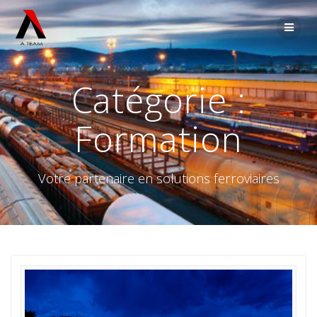
Passer
au
contenu
Catégorie :
Formation
Votre partenaire en solutions ferroviaires