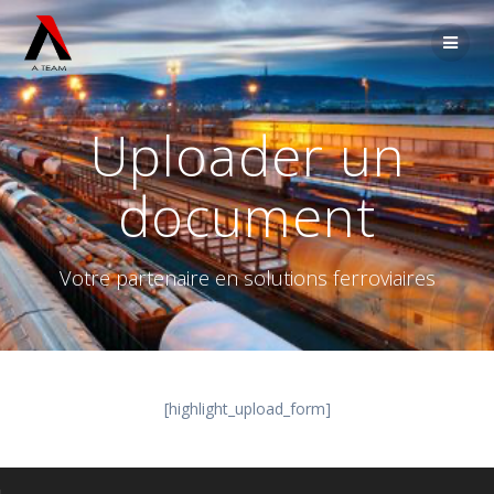
Passer
au
contenu
Uploader un
document
Votre partenaire en solutions ferroviaires
[highlight_upload_form]