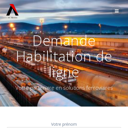
Passer
au
contenu
Demande
Habilitation de
ligne
Votre partenaire en solutions ferroviaires
Votre prénom